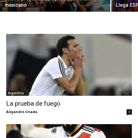
mexicano
Llega ES
Argentina
La prueba de fuego
Alejandro Criado
0