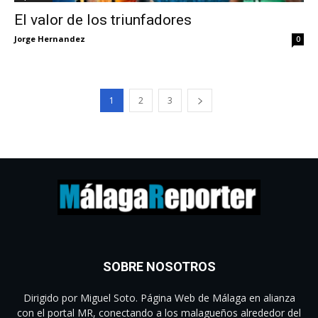
El valor de los triunfadores
Jorge Hernandez
0
1
2
3
SOBRE NOSOTROS
Dirigido por Miguel Soto. Página Web de Málaga en alianza
con el portal MR, conectando a los malagueños alrededor del