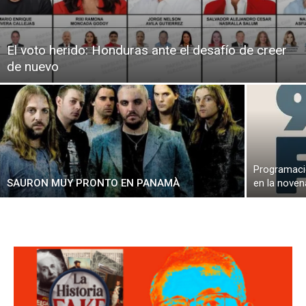
El voto herido: Honduras ante el desafío de creer
de nuevo
Programaci
SAURON MUY PRONTO EN PANAMÀ
en la nove