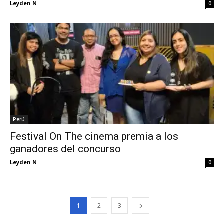
Leyden N
0
Perú
Festival On The cinema premia a los
ganadores del concurso
Leyden N
0
1
2
3