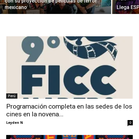
con su proyección de películas de terror
mexicano
Llega ES
Perú
Programación completa en las sedes de los
cines en la novena...
Leyden N
0