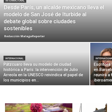
INTERNACIONAL
Desde París, un alcalde mexicano lleva el
modelo de San José de Iturbide al
debate global sobre ciudades
sostenibles
Redacción MalagaReporter
INTERNACIONAL
INTERNACION
Pátzcuaro lleva su modelo de ciudad
Escritora
histórica a París: la intervención de Julio
en Barcel
Arreola en la UNESCO reivindica el papel de
reunirá a 
los municipios en...
iberoamer