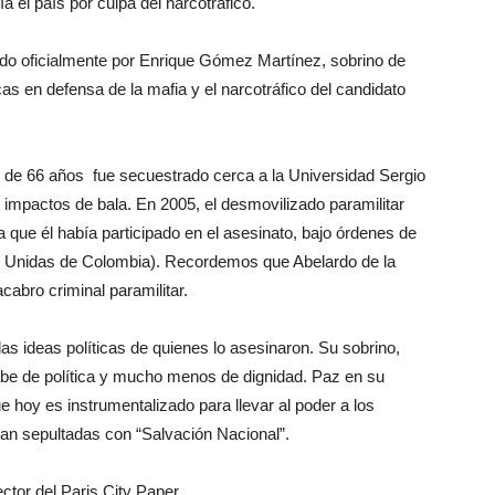
ía el país por culpa del narcotráfico.
ido oficialmente por Enrique Gómez Martínez, sobrino de
s en defensa de la mafia y el narcotráfico del candidato
de 66 años fue secuestrado cerca a la Universidad Sergio
impactos de bala. En 2005, el desmovilizado paramilitar
a que él había participado en el asesinato, bajo órdenes de
s Unidas de Colombia). Recordemos que Abelardo de la
cabro criminal paramilitar.
s ideas políticas de quienes lo asesinaron. Su sobrino,
abe de política y mucho menos de dignidad. Paz en su
e hoy es instrumentalizado para llevar al poder a los
dan sepultadas con “Salvación Nacional”.
ctor del Paris City Paper