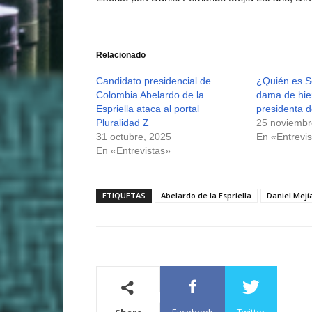
Relacionado
Candidato presidencial de
¿Quién es So
Colombia Abelardo de la
dama de hier
Espriella ataca al portal
presidenta 
Pluralidad Z
25 noviembr
31 octubre, 2025
En «Entrevis
En «Entrevistas»
ETIQUETAS
Abelardo de la Espriella
Daniel Mejí