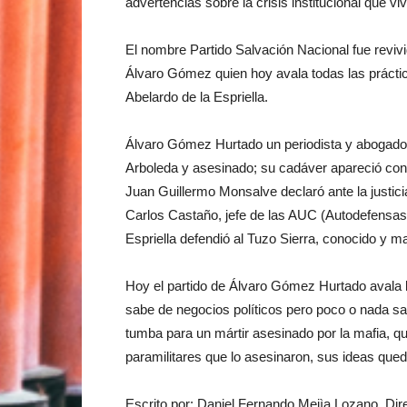
advertencias sobre la crisis institucional que viv
El nombre Partido Salvación Nacional fue reviv
Álvaro Gómez quien hoy avala todas las práctica
Abelardo de la Espriella.
Álvaro Gómez Hurtado un periodista y abogado 
Arboleda y asesinado; su cadáver apareció con 
Juan Guillermo Monsalve declaró ante la justici
Carlos Castaño, jefe de las AUC (Autodefensa
Espriella defendió al Tuzo Sierra, conocido y ma
Hoy el partido de Álvaro Gómez Hurtado avala la
sabe de negocios políticos pero poco o nada s
tumba para un mártir asesinado por la mafia, qu
paramilitares que lo asesinaron, sus ideas que
Escrito por: Daniel Fernando Mejìa Lozano, Dire