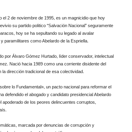
o el 2 de noviembre de 1995, es un magnicidio que hoy
revivio su partido politico “Salvación Nacional” seguramente
paracos, hoy se ha sepultando su legado al avalar
y paramilitares como Abelardo de la Espriella.
o por Álvaro Gómez Hurtado, líder conservador, intelectual
ómez. Nació hacia 1989 como una corriente disidente del
a dirección tradicional de esa colectividad.
sobre lo Fundamental», un pacto nacional para reformar el
ha defendido el abogado y candidato presidencial Abelardo
 el apoderado de los peores delincuentes corruptos,
país.
máticas, marcada por denuncias de corrupción y