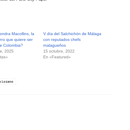
ndra Macollins, la
V día del Salchichón de Málaga
ro que quiere ser
con reputados chefs
de Colombia?
malagueños
e, 2025
15 octubre, 2022
tas»
En «Featured»
a Lozano