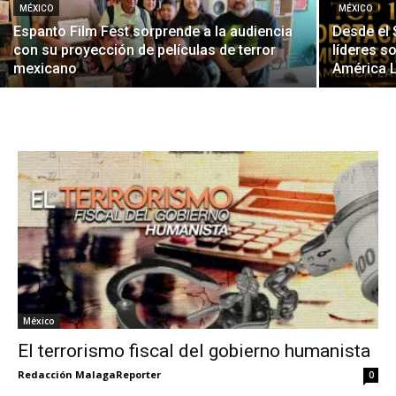
MÉXICO
MÉXICO
Espanto Film Fest sorprende a la audiencia
Desde el
con su proyección de películas de terror
líderes s
mexicano
América L
México
El terrorismo fiscal del gobierno humanista
Redacción MalagaReporter
0