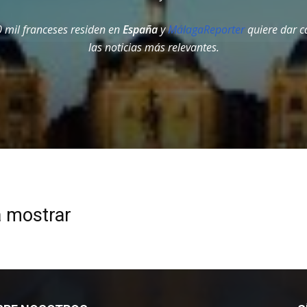
 mil franceses residen en
España
y
MálagaReporter
quiere dar c
las noticias más relevantes.
a mostrar