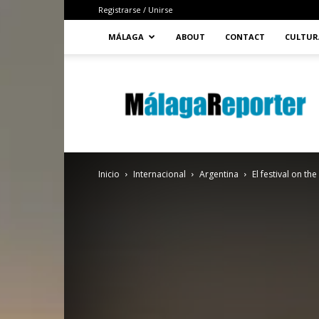
Registrarse / Unirse
MÁLAGA
ABOUT
CONTACT
CULTUR
MálagaReporter
Inicio
Internacional
Argentina
El festival on th