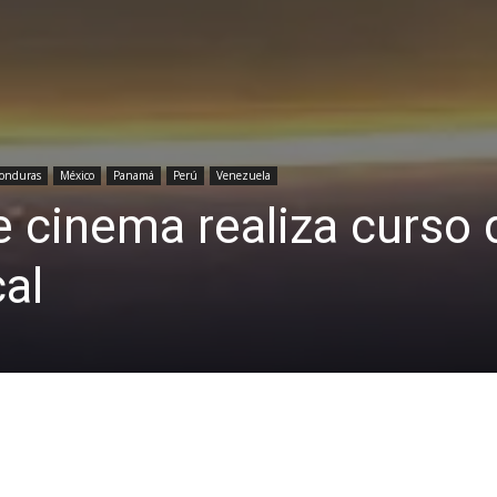
onduras
México
Panamá
Perú
Venezuela
he cinema realiza curso 
cal