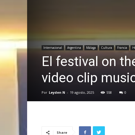
Internacional
Argentina
Málaga
Cultura
Francia
H
El festival on t
video clip musi
Por
Leyden N
-
19 agosto, 2025
558
0
Share