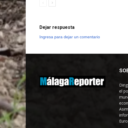
Dejar respuesta
Ingresa para dejar un comentario
SO
Diri
el p
mund
econ
Asim
info
Euro