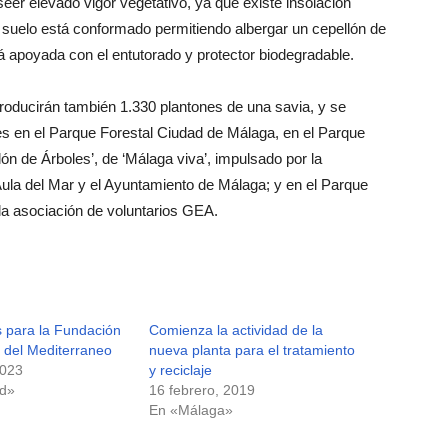
er elevado vigor vegetativo, ya que existe insolación
suelo está conformado permitiendo albergar un cepellón de
apoyada con el entutorado y protector biodegradable.
troducirán también 1.330 plantones de una savia, y se
es en el Parque Forestal Ciudad de Málaga, en el Parque
ón de Árboles’, de ‘Málaga viva’, impulsado por la
Aula del Mar y el Ayuntamiento de Málaga; y en el Parque
 la asociación de voluntarios GEA.
s para la Fundación
Comienza la actividad de la
 del Mediterraneo
nueva planta para el tratamiento
2023
y reciclaje
ed»
16 febrero, 2019
En «Málaga»