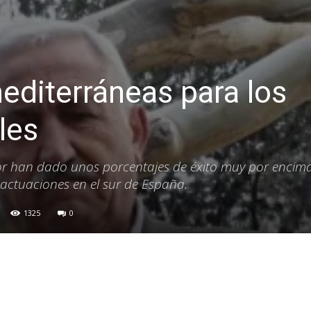
editerráneas para los
les
or han dado unos porcentajes de éxito muy por encima
 actuaciones en el sur de España.
1325
0