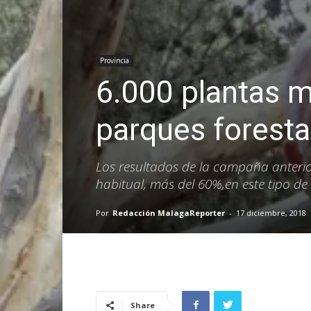
Provincia
6.000 plantas m
parques foresta
Los resultados de la campaña anteri
habitual, más del 60%,en este tipo de
Por
Redacción MalagaReporter
-
17 diciembre, 2018
Share