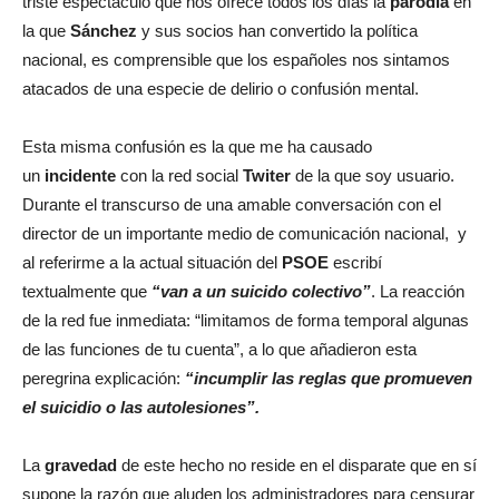
triste espectáculo que nos ofrece todos los días la
parodia
en
la que
Sánchez
y sus socios han convertido la política
nacional, es comprensible que los españoles nos sintamos
atacados de una especie de delirio o confusión mental.
Esta misma confusión es la que me ha causado
un
incidente
con la red social
Twiter
de la que soy usuario.
Durante el transcurso de una amable conversación con el
director de un importante medio de comunicación nacional, y
al referirme a la actual situación del
PSOE
escribí
textualmente que
“van a un suicido colectivo”
. La reacción
de la red fue inmediata: “limitamos de forma temporal algunas
de las funciones de tu cuenta”, a lo que añadieron esta
peregrina explicación:
“incumplir las reglas que promueven
el suicidio o las autolesiones”.
La
gravedad
de este hecho no reside en el disparate que en sí
supone la razón que aluden los administradores para censurar