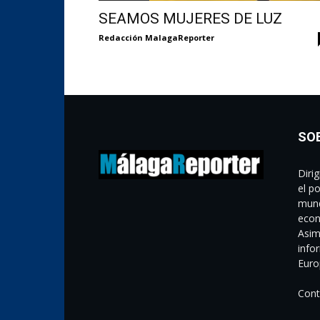
SEAMOS MUJERES DE LUZ
Redacción MalagaReporter
SO
Diri
el p
mund
econ
Asim
info
Euro
Cont