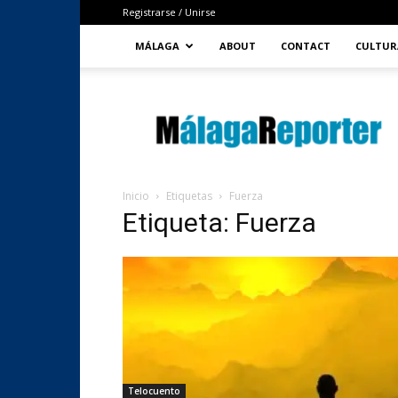
Registrarse / Unirse
MÁLAGA
ABOUT
CONTACT
CULTUR
MálagaReporter
Inicio
Etiquetas
Fuerza
Etiqueta: Fuerza
Telocuento