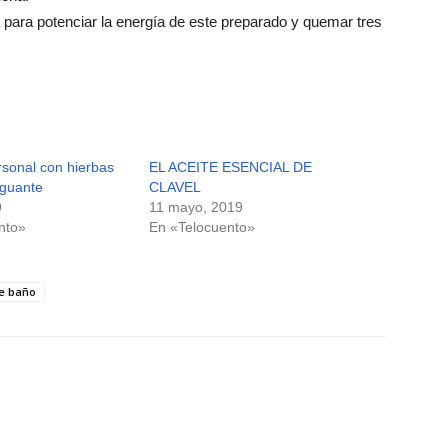
para potenciar la energía de este preparado y quemar tres
sonal con hierbas
EL ACEITE ESENCIAL DE
guante
CLAVEL
9
11 mayo, 2019
nto»
En «Telocuento»
e baño