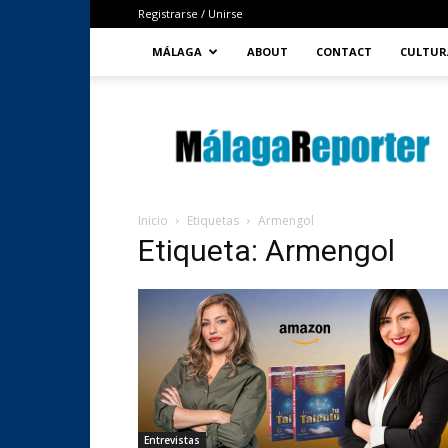
Registrarse / Unirse
MÁLAGA
ABOUT
CONTACT
CULTUR
MálagaReporter
Inicio
Etiquetas
Armengol
Etiqueta: Armengol
Entrevistas