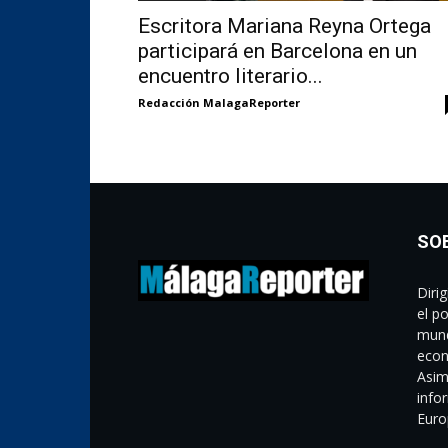
Escritora Mariana Reyna Ortega
participará en Barcelona en un
encuentro literario...
Redacción MalagaReporter
SO
Diri
el p
mund
econ
Asim
info
Euro