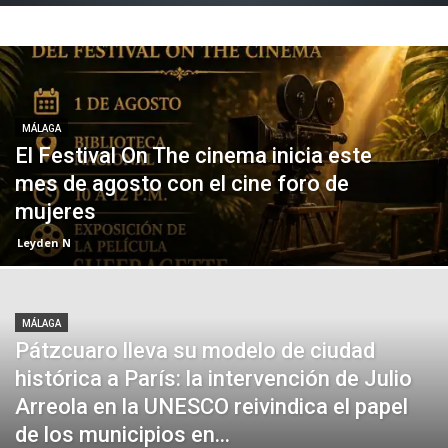
MÁLAGA
El Festival On The cinema inicia este
mes de agosto con el cine foro de
mujeres
Leyden N
MÁLAGA
Pátzcuaro lleva su modelo de ciudad
histórica a París: la intervención de Julio
Arreola en la UNESCO reivindica el papel
de los municipios en...