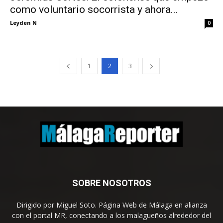
como voluntario socorrista y ahora...
Leyden N
0
1
2
3
SOBRE NOSOTROS
Dirigido por Miguel Soto. Página Web de Málaga en alianza
con el portal MR, conectando a los malagueños alrededor del