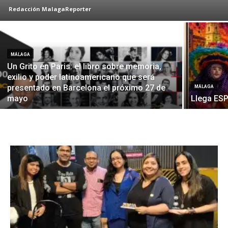
Redacción MalagaReporter
MÁLAGA
Un Grito en Paris: el libro sobre memoria,
exilio y poder latinoamericano que será
presentado en Barcelona el próximo 27 de
MÁLAGA
mayo
Llega ES